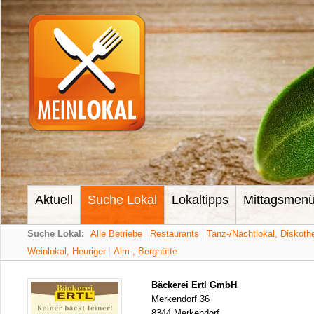
Aktuell
Suche Lokal
Lokaltipps
Mittagsmen
Suche Lokal:
Alle Betriebe
Restaurants
Tanz-/Nachtlokal, Diskoth
Weinlokal, Heuriger
Alm-, Berghütte
Bäckerei Ertl GmbH
Merkendorf 36
8344 Merkendorf