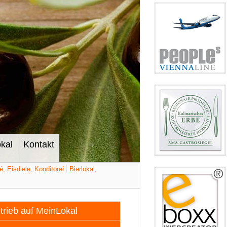
kal
Kontakt
é, Eisdiele, Konditorei
Bierlokal,
etrieb auf MeinLokal