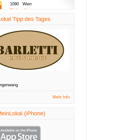
1090 Wien
Bilder - Karte
diese Woche aktualisiert
okal Tipp des Tages
St. Patrick's Night
1090 Wien
Veranstaltungen
diese Woche aktualisiert
angenwang
Mehr Info
einLokal (iPhone)