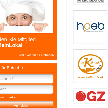
en Sie Mitglied
einLokal
Jetzt kostenlos eintragen
 für Betriebe
wort merken