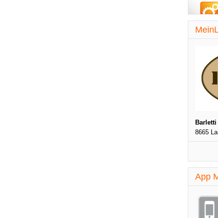
MeinL
Barletti
8665 L
App M