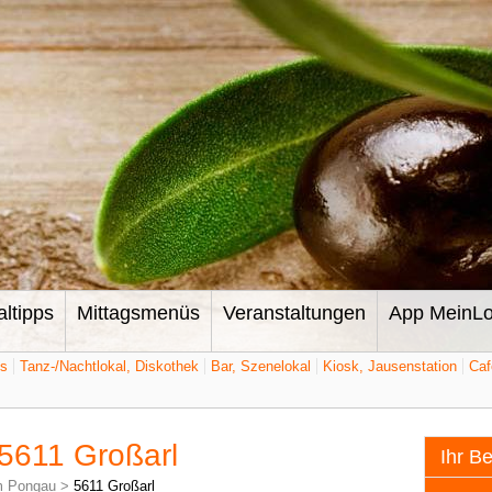
altipps
Mittagsmenüs
Veranstaltungen
App MeinLo
ts
Tanz-/Nachtlokal, Diskothek
Bar, Szenelokal
Kiosk, Jausenstation
Caf
 5611 Großarl
Ihr B
m Pongau
>
5611 Großarl