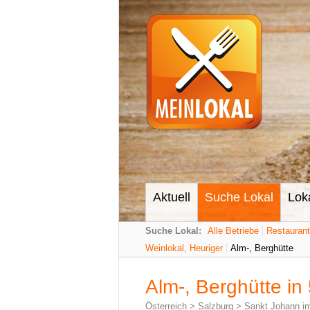
Aktuell
Suche Lokal
Lok
Suche Lokal:
Alle Betriebe
Restauran
Weinlokal, Heuriger
Alm-, Berghütte
Alm-, Berghütte in
Österreich
>
Salzburg
>
Sankt Johann i