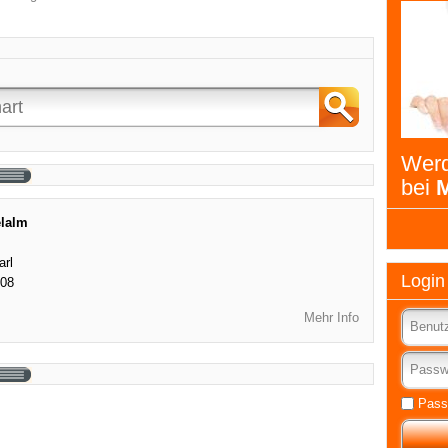
Werd
bei
M
lalm
arl
Login
408
Mehr Info
Pass