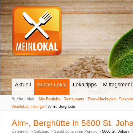
Aktuell
Suche Lokal
Lokaltipps
Mittagsmen
Suche Lokal:
Alle Betriebe
Restaurants
Tanz-/Nachtlokal, Diskoth
Weinlokal, Heuriger
Alm-, Berghütte
Alm-, Berghütte in 5600 St. Jo
Österreich
>
Salzburg
>
Sankt Johann im Pongau
>
5600 St. Johann 