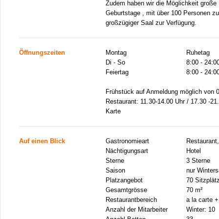
Zudem haben wir die Möglichkeit große 
Geburtstage , mit über 100 Personen zu 
großzügiger Saal zur Verfügung.
Öffnungszeiten
Montag
Ruhetag
Di - So
8:00 - 24:0
Feiertag
8:00 - 24:0
Frühstück auf Anmeldung möglich von 0
Restaurant: 11.30-14.00 Uhr / 17.30 -21
Karte
Auf einen Blick
Gastronomieart
Restaurant
Nächtigungsart
Hotel
Sterne
3 Sterne
Saison
nur Winters
Platzangebot
70 Sitzplät
Gesamtgrösse
70 m²
Restaurantbereich
a la carte 
Anzahl der Mitarbeiter
Winter: 10