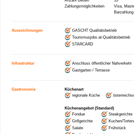
Anzahl Betten
33
Zahlungsmöglichkeiten
Visa, Mast
Barzahlung
Auszeichnungen
GASCHT Qualitätsbetrieb
Tourismusjobs.at-Qualitätsbetrieb
STARCARD
Infrastruktur
Anschluss öffentlicher Nahverkehr
Gastgarten / Terrasse
Gastronomie
Küchenart
regionale Küche
österreichi
Küchenangebot (Standard)
Fondue
Steakgerichte
Grillgerichte
Kuchen/Torten
Salate
Frühstück