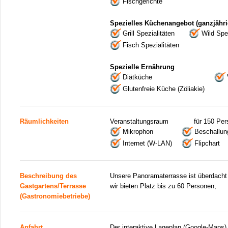
Fischgerichte
Spezielles Küchenangebot (ganzjähri
Grill Spezialitäten
Wild Spez
Fisch Spezialitäten
Spezielle Ernährung
Diätküche
Glutenfreie Küche (Zöliakie)
Räumlichkeiten
Veranstaltungsraum
für 150 Pe
Mikrophon
Beschallun
Internet (W-LAN)
Flipchart
Beschreibung des
Unsere Panoramaterrasse ist überdacht
Gastgartens/Terrasse
wir bieten Platz bis zu 60 Personen,
(Gastronomiebetriebe)
Anfahrt
Der interaktive Lageplan (Google-Maps)