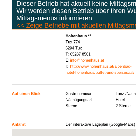
Dieser Betrieb hat aktuell keine Mittags
Wir werden diesen Betrieb über Ihren W
Mittagsmenüs informieren.
<< Zeige Betriebe mit akuellen Mittags
Hohenhaus **
Tux 774
6294 Tux
T:
05287 8501
E:
info@hohenhaus.at
I:
http://www.hohenhaus.at/alpenbad-
hotel-hohenhaus/buffet-und-speisesaal/
Auf einen Blick
Gastronomieart
Tanz-/Nacht
Nächtigungsart
Hotel
Sterne
2 Sterne
Anfahrt
Der interaktive Lageplan (Google-Maps)