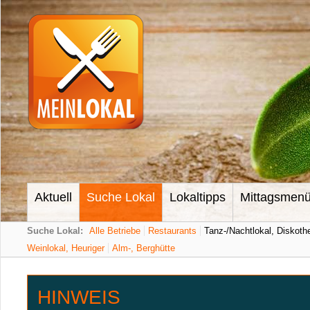
Aktuell
Suche Lokal
Lokaltipps
Mittagsmen
Suche Lokal:
Alle Betriebe
Restaurants
Tanz-/Nachtlokal, Diskoth
Weinlokal, Heuriger
Alm-, Berghütte
HINWEIS